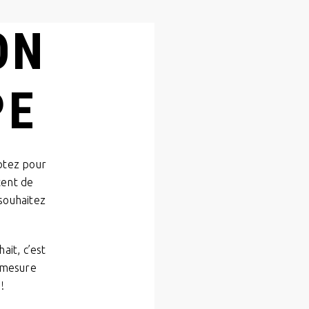
ON
PE
ptez pour
tent de
souhaitez
ait, c’est
r-mesure
!