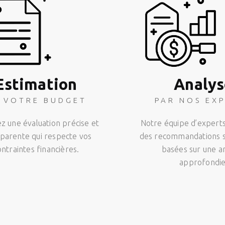
Estimation
Analys
 VOTRE BUDGET
PAR NOS EX
 une évaluation précise et
Notre équipe d’experts
parente qui respecte vos
des recommandations s
ontraintes financières.
basées sur une a
approfondie