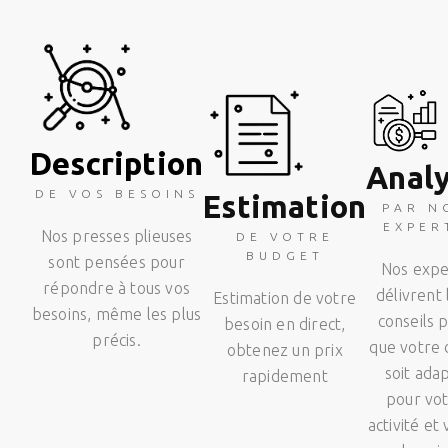
Description
Anal
DE VOS BESOINS
Estimation
PAR N
EXPER
Nos presses plieuses
DE VOTRE
BUDGET
sont pensées pour
Nos expe
répondre à tous vos
délivrent 
Estimation de votre
besoins, même les plus
conseils 
besoin en direct,
précis.
que votre 
obtenez un prix
soit ada
rapidement
pour vo
activité et