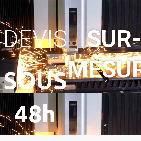
DEVIS
SUR
MESU
SOUS
48h