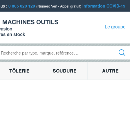
ous :
0 805 020 129
Information COVID-19
(Numéro Vert - Appel gratuit)
Le groupe
TÔLERIE
SOUDURE
AUTRE