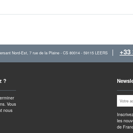
|
+33 
ersant Nord-Est, 7 rue de la Plaine - CS 80014 -
59115
LEERS
z ?
Newsle
terminer
ins. Vous
ut nous
Inscrive
les nouv
de Franc