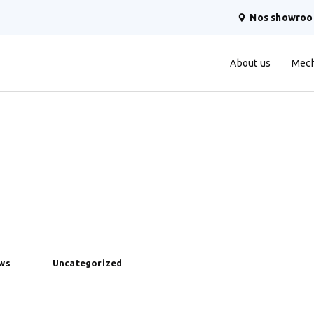
Nos showro
About us
Mech
ws
Uncategorized