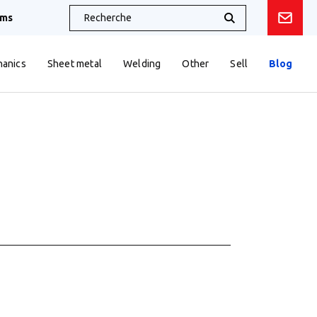
oms
anics
Sheet metal
Welding
Other
Sell
Blog