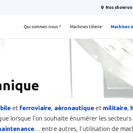
Nos showro
Qui sommes-nous ?
Machines tôlerie
Machines 
anique
bile
et
ferroviaire
,
aéronautique
et
militaire
,
ngue lorsque l’on souhaite énumérer les secteurs 
aintenance
… entre autres, l'utilisation de m