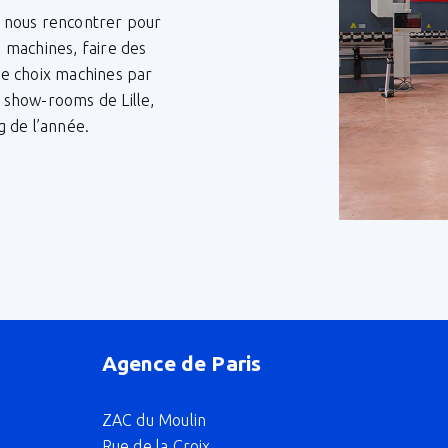
à nous rencontrer pour
s machines, faire des
 le choix machines par
s show-rooms de Lille,
g de l’année.
Agence de Paris
ZAC du Moulin
Rue de la Croix