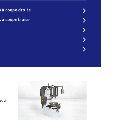
s à coupe droite
s à coupe biaise
ns à