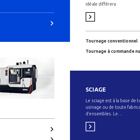
idéale différera
Voir la catégorie
Tournage conventionnel
Tournage à commande n
SCIAGE
Le sciage est à la base de t
usinage ou de toute fabric
d'ensembles. Le…
Voir la catégorie