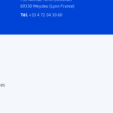
69330 Meyzieu (Lyon France)
Tél.
+33 4 72 04 30 60
nes