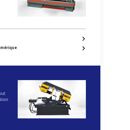
umérique
out
ation