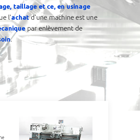
age, taillage et ce, en usinage
e l'
achat
d’une machine est une
écanique
par enlèvement de
soin
.
ine