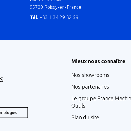
95700 Roissy-en-France
Tél.
+33 1 34 29 32 59
Mieux nous connaître
Nos showrooms
s
Nos partenaires
Le groupe France Machi
Outils
hnologies
Plan du site