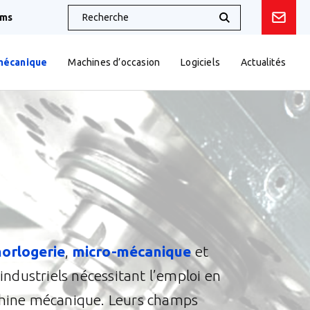
oms
mécanique
Machines d’occasion
Logiciels
Actualités
horlogerie
,
micro-mécanique
et
industriels nécessitant l’emploi en
achine mécanique. Leurs champs