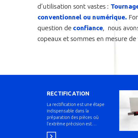
d’utilisation sont vastes :
Tournage,
conventionnel ou numérique.
For
question de
confiance
, nous avon
copeaux et sommes en mesure de 
RECTIFICATION
La rectification est une étape
indispensable dans la
préparation des pièces où
l'extrême précision est…
Voir la catégorie