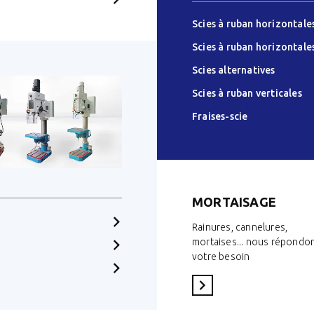
Scies à ruban horizontale
Scies à ruban horizontale
Scies alternatives
Scies à ruban verticales
Fraises-scie
MORTAISAGE
Rainures, cannelures,
mortaises... nous répondo
votre besoin
Voir la catégorie