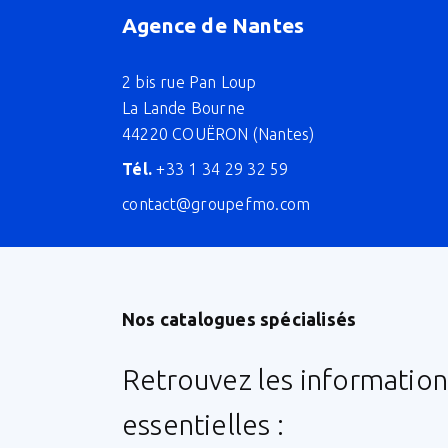
Agence de Nantes
2 bis rue Pan Loup
La Lande Bourne
44220 COUËRON (Nantes)
Tél.
+33 1 34 29 32 59
contact@groupefmo.com
Nos catalogues spécialisés
Retrouvez les information
essentielles :