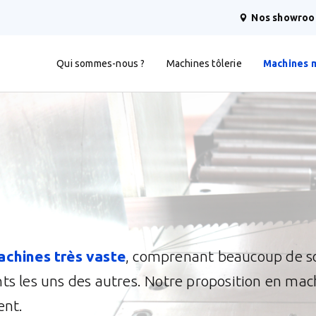
Nos showro
Qui sommes-nous ?
Machines tôlerie
Machines 
achines très vaste
, comprenant beaucoup de s
nts les uns des autres. Notre proposition en ma
ent.