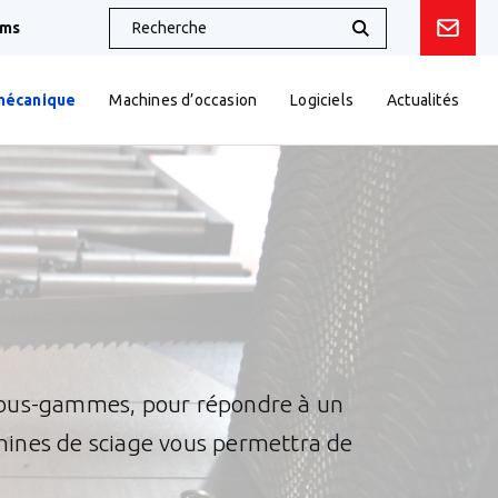
oms
mécanique
Machines d’occasion
Logiciels
Actualités
ous-gammes, pour répondre à un
chines de sciage vous permettra de