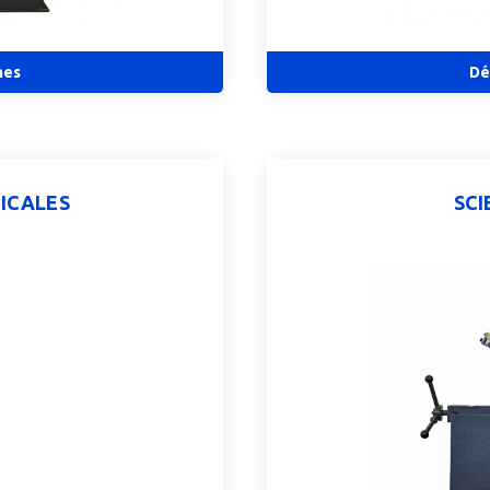
nes
Dé
TICALES
SCI