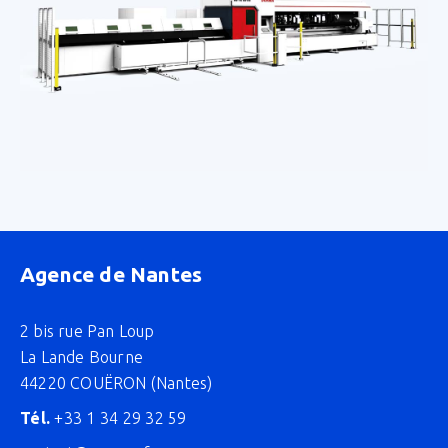
Agence de Nantes
2 bis rue Pan Loup
La Lande Bourne
44220 COUËRON (Nantes)
Tél.
+33 1 34 29 32 59