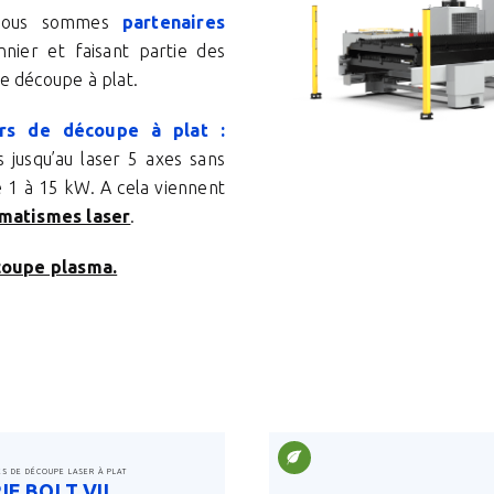
, nous sommes
partenaires
nier et faisant partie des
e découpe à plat.
s de découpe à plat :
 jusqu’au laser 5 axes sans
e 1 à 15 kW. A cela viennent
omatismes laser
.
coupe plasma.
ES DE DÉCOUPE LASER À PLAT
IE BOLT VII