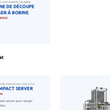
E LASER ALIMENTÉE PAR BOBINE
GNE DE DÉCOUPE
SER À BOBINE
RISSE
savoir plus
at
TISME POUR DÉCOUPE LASER À PLAT
MPACT SERVER
MA
act server pour ranger
ôles