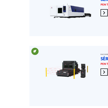
PENT
En 
MACHIN
SÉR
PENT
En 