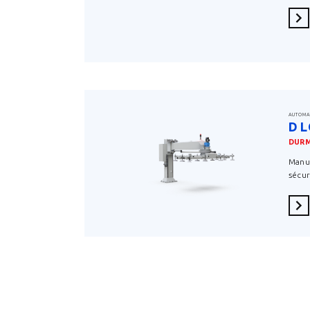
En 
AUTOMA
D 
DUR
Manut
sécur
En 