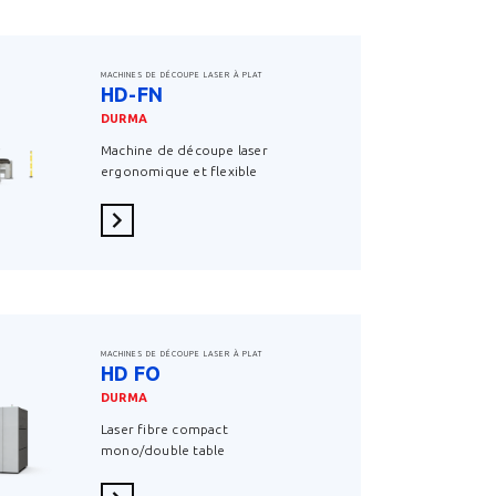
MACHINES DE DÉCOUPE LASER À PLAT
HD-FN
DURMA
Machine de découpe laser
ergonomique et flexible
En savoir plus
MACHINES DE DÉCOUPE LASER À PLAT
HD FO
DURMA
Laser fibre compact
mono/double table