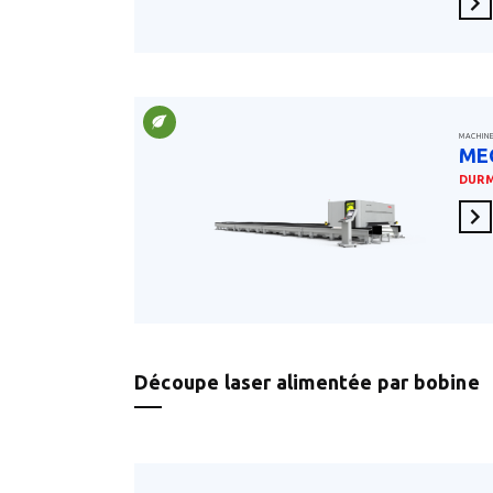
En 
MACHIN
ME
DUR
En 
Découpe laser alimentée par bobine