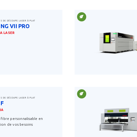
ES DE DÉCOUPE LASER À PLAT
NG VII PRO
A LASER
savoir plus
ES DE DÉCOUPE LASER À PLAT
-F
MA
 fibre personnalisable en
ion de vos besoins