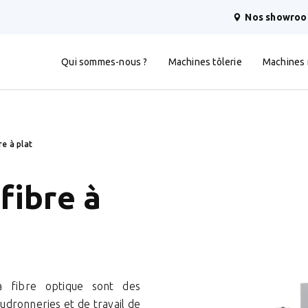
Nos showro
Qui sommes-nous ?
Machines tôlerie
Machines
re à plat
fibre à
 fibre optique sont des
audronneries et de travail de