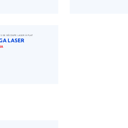
savoir plus
ES DE DÉCOUPE LASER À PLAT
GA LASER
MA
savoir plus