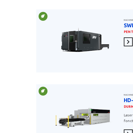
MACHIN
SWI
PENT
En 
MACHIN
HD
DUR
Laser
fonct