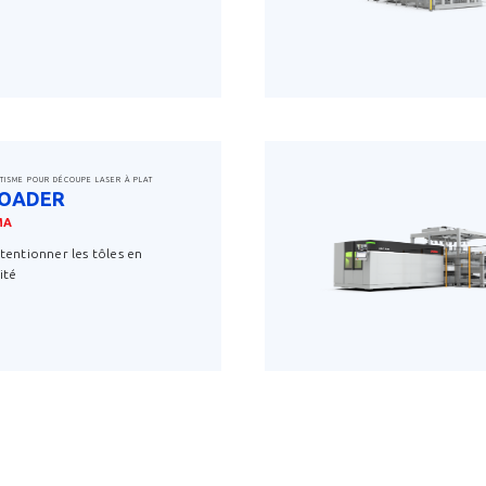
savoir plus
TISME POUR DÉCOUPE LASER À PLAT
LOADER
MA
entionner les tôles en
ité
savoir plus