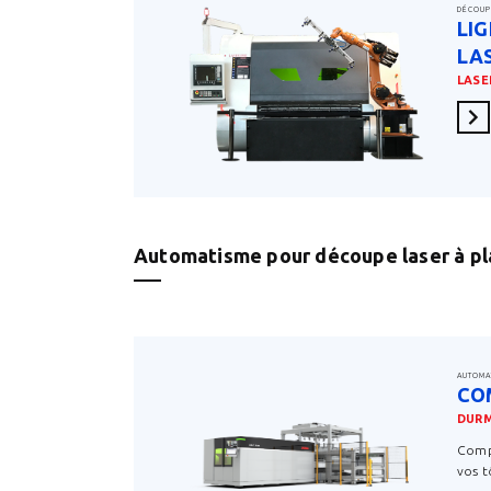
DÉCOUP
LI
LA
LASE
En 
Automatisme pour découpe laser à pl
AUTOMA
CO
DUR
Comp
vos t