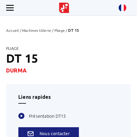
Accueil
/
Machines tôlerie
/
Pliage
/
DT 15
PLIAGE
DT 15
DURMA
Liens rapides
Présentation DT15
Nous contacter