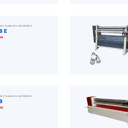
SES PLANEUSES MOTORISÉES
B E
MA
savoir plus
SES PLANEUSES MOTORISÉES
B
MA
savoir plus