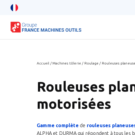
Accueil
/
Machines tôlerie
/
Roulage
/
Rouleuses planeus
Rouleuses pla
motorisées
Gamme complète
de
rouleuses planeuse
ALPHA et DURMA qui répondent à tous les b