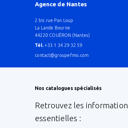
Agence de Nantes
2 bis rue Pan Loup
La Lande Bourne
44220 COUËRON (Nantes)
Tél.
+33 1 34 29 32 59
contact@groupefmo.com
Nos catalogues spécialisés
Retrouvez les information
essentielles :