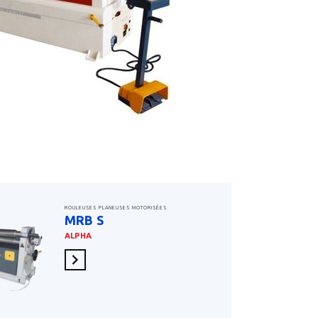
ROULEUSES PLANEUSES MOTORISÉES
MRB S
ALPHA
En savoir plus