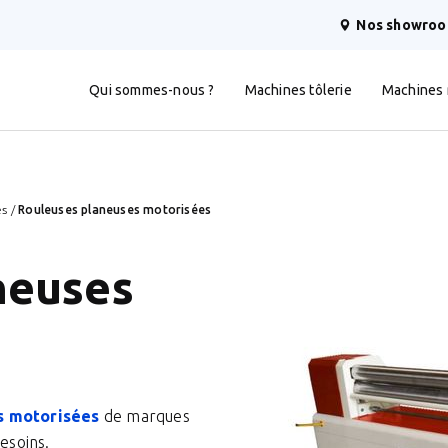
Nos showro
Qui sommes-nous ?
Machines tôlerie
Machines
es
/
Rouleuses planeuses motorisées
neuses
s motorisées
de marques
esoins.