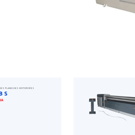
SES PLANEUSES MOTORISÉES
B S
MA
savoir plus