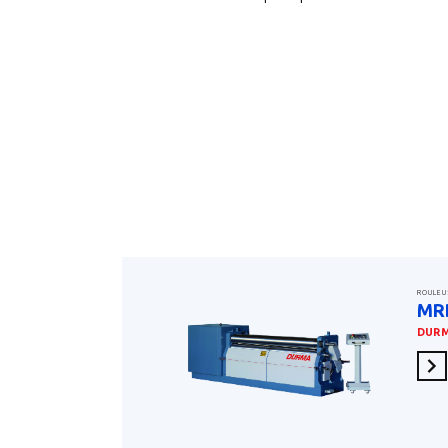
ROULEU
MR
DUR
En 