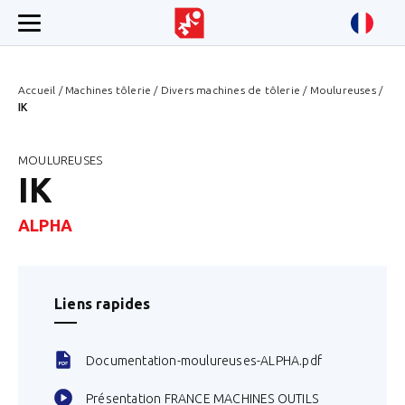
Accueil
/
Machines tôlerie
/
Divers machines de tôlerie
/
Moulureuses
/
IK
MOULUREUSES
IK
ALPHA
Liens rapides
Documentation-moulureuses-ALPHA.pdf
Présentation FRANCE MACHINES OUTILS