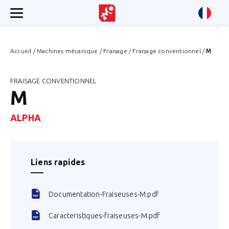
Accueil
/
Machines mécanique
/
Fraisage
/
Fraisage conventionnel
/
M
FRAISAGE CONVENTIONNEL
M
ALPHA
Liens rapides
Documentation-Fraiseuses-M.pdf
Caracteristiques-fraiseuses-M.pdf