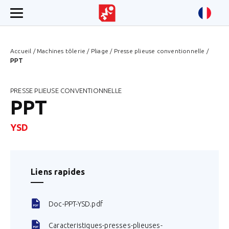
Accueil
/
Machines tôlerie
/
Pliage
/
Presse plieuse conventionnelle
/
PPT
PRESSE PLIEUSE CONVENTIONNELLE
PPT
YSD
Liens rapides
Doc-PPT-YSD.pdf
Caracteristiques-presses-plieuses-