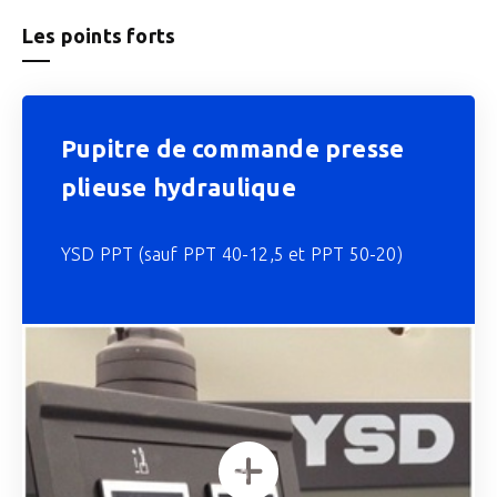
Les points forts
Pupitre de commande presse
plieuse hydraulique
YSD PPT (sauf PPT 40-12,5 et PPT 50-20)