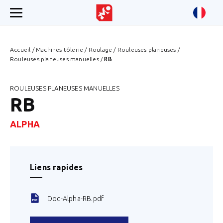
Accueil
/
Machines tôlerie
/
Roulage
/
Rouleuses planeuses
/
Rouleuses planeuses manuelles
/
RB
ROULEUSES PLANEUSES MANUELLES
RB
ALPHA
Liens rapides
Doc-Alpha-RB.pdf