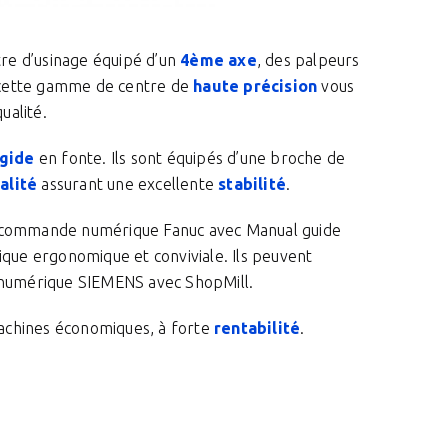
re d’usinage équipé d’un
4ème axe
, des palpeurs
 cette gamme de centre de
haute précision
vous
ualité.
igide
en fonte. Ils sont équipés d’une broche de
alité
assurant une excellente
stabilité
.
e commande numérique Fanuc avec Manual guide
hique ergonomique et conviviale. Ils peuvent
numérique SIEMENS avec ShopMill.
achines économiques, à forte
rentabilité
.