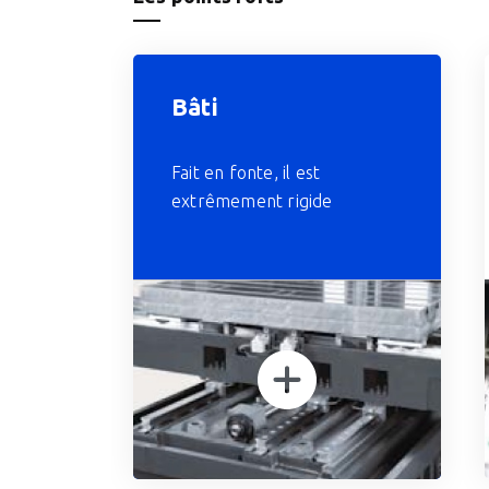
Bâti
Fait en fonte, il est
extrêmement rigide