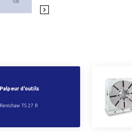
En savoir plus
Palpeur d’outils
Renishaw TS 27 R