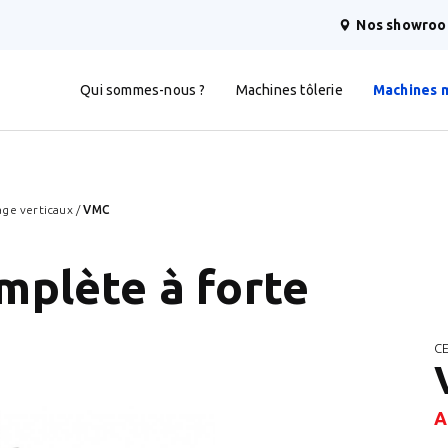
Nos showro
Qui sommes-nous ?
Machines tôlerie
Machines 
age verticaux
/
VMC
plète à forte
C
A