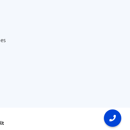
nes
lt