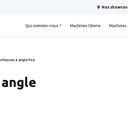
Nos showro
Qui sommes-nous ?
Machines tôlerie
Machines
cheuses à angle fixe
 angle