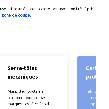
reuse est assurée par un carter en macrolon très épais
la zone de coupe
.
Serre-tôles
Carter d
mécaniques
protecti
Munis d'embouts en
Fabriqué en m
plastique pour ne pas
assure résist
marquer les tôles fragiles
temps et séc