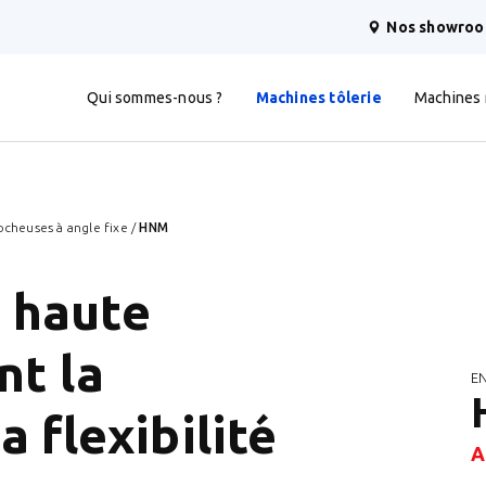
Nos showro
Qui sommes-nous ?
Machines tôlerie
Machines
cheuses à angle fixe
/
HNM
 haute
nt la
E
a flexibilité
A