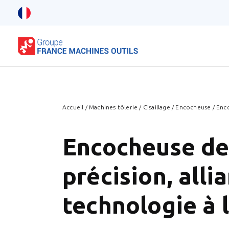
Accueil
/
Machines tôlerie
/
Cisaillage
/
Encocheuse
/
Enco
Encocheuse de
précision, allia
technologie à l