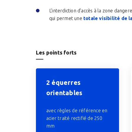
L’interdiction d’accès à la zone dange
qui permet une
totale visibilité de 
Les points forts
2 équerres
orientables
avec règles de référence en
acier traité rectifié de 250
mm