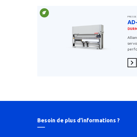
PRESSE
AD
DUR
Allia
serv
perf
En 
Besoin de plus d’informations ?