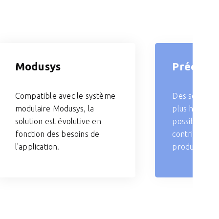
Modusys
Précisio
Compatible avec le système
Des solutions
modulaire Modusys, la
plus haute pr
solution est évolutive en
possible. Une
fonction des besoins de
contribue à a
l'application.
productivité.