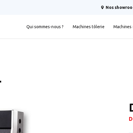
Nos showro
Qui sommes-nous ?
Machines tôlerie
Machines
T
D