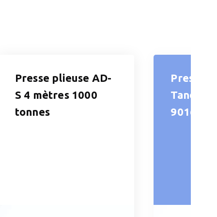
Presse plieuse AD-
Presse P
S 4 mètres 1000
Tandem 
tonnes
901600