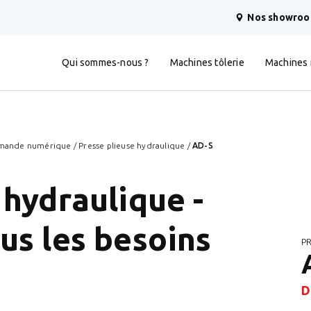
Nos showro
Qui sommes-nous ?
Machines tôlerie
Machines
mmande numérique
/
Presse plieuse hydraulique
/
AD-S
 hydraulique -
us les besoins
P
D