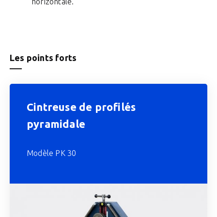
horizontale.
Les points forts
Cintreuse de profilés
pyramidale
Modèle PK 30